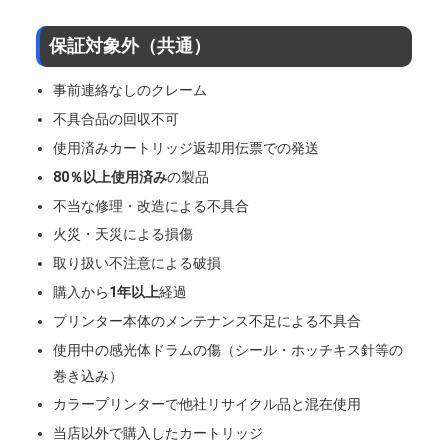
保証対象外（共通）
事前連絡なしのクレーム
不具合品の回収不可
使用済みカートリッジ返却用伝票での発送
80％以上使用済み
の製品
不当な修理・改造による不具合
火災・天災による損傷
取り扱い不注意による破損
購入から
1年以上
経過
プリンター本体のメンテナンス不足による不具合
使用中の感光体ドラムの傷（シール・ホッチキス針等の
巻き込み）
カラープリンターで他社リサイクル品と混在使用
当店以外で購入したカートリッジ