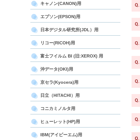
キャノン(CANON)用
Q.
エプソン(EPSON)用
Q.
日本デジタル研究所(JDL）用
リコー(RICOH)用
Q.
富士フイルム BI (旧:XEROX) 用
Q.
沖データ(OKI)用
Q.
京セラ(Kyocera)用
日立（HITACHI）用
Q.
コニカミノルタ用
Q.
ヒューレット(HP)用
IBM(アイビーエム)用
Q.