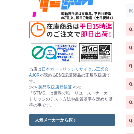
関
Q.
Q.
Q.
当店は
日本カートリッジリサイクル工業会
AJCR
が認めるE&Q認証製品の正規取扱店で
す。
Q.
≫≫
製品取扱店登録証
≪≪
「STMC」は世界で唯一リユーストナーカー
トリッジのテスト方法や品質基準を定めた基
Q.
準の事です。
人気メーカーから探す
Q.