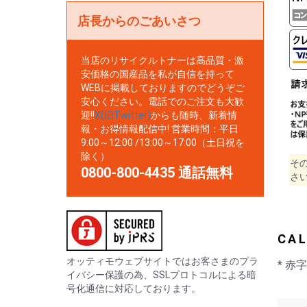
店長からのごあいさつ
当店のリサイクルトナーは高品質・激
安価格の国産品を私が自信を持って
WEBに掲載しておりますのでどうぞご
安心ください。電話でのご注文も大歓
迎!!
X(旧Twitter)
からも随時、新着情
報・お得情報配信中! 営業時間：平日
9:00～12:00 /13:00～17:00（土日祝を
除く）
そ
0800-800-4435 通話無料
さ
CA
オッティモウェブサイトではお客さまのプラ
* 赤
イバシー保護の為、SSLプロトコルによる暗
号化通信に対応しております。