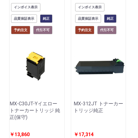
インボイス表示
インボイス表示
品質保証表示
純正
品質保証表示
純正
予約注文
代引不可
予約注文
代引不可
MX-C30JT-Yイエロー
MX-312JT トナーカー
トナーカートリッジ 純
トリッジ純正
正(保守)
￥13,860
￥17,314