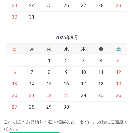
23
24
25
26
27
28
29
30
31
2026年9月
日
月
火
水
木
金
土
1
2
3
4
5
6
7
8
9
10
11
12
13
14
15
16
17
18
19
20
21
22
23
24
25
26
27
28
29
30
ご不明点・お見積り・在庫確認など、まずはお気軽にご連絡く
ださい。