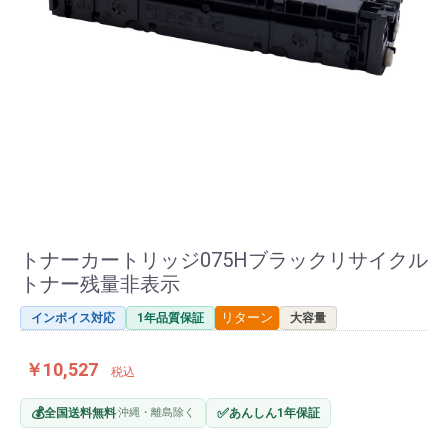
トナーカートリッジ075Hブラックリサイクル
トナー残量非表示
リターン
インボイス対応
1年品質保証
大容量
￥10,527
税込
💰
✅
全国送料無料
沖縄・離島除く
あんしん1年保証