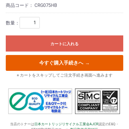
商品コード：
CRG075HB
数量：
カートに入れる
今すぐ購入手続きへ
→
※ カートをスキップしてご注文手続き画面へ進みます
当店のトナーは
日本カートリッジリサイクル工業会AJCR
認定のE&Q・