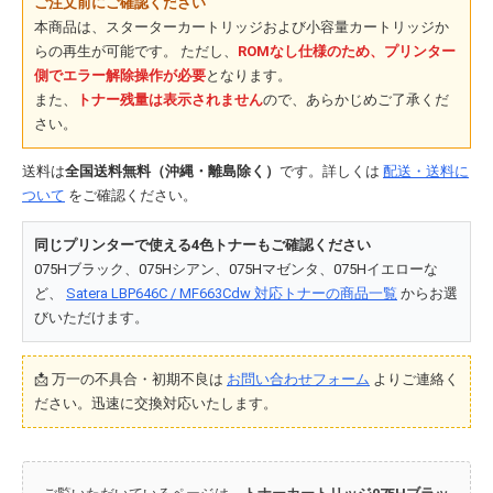
ご注文前にご確認ください
本商品は、スターターカートリッジおよび小容量カートリッジか
らの再生が可能です。
ただし、
ROMなし仕様のため、プリンター
側でエラー解除操作が必要
となります。
また、
トナー残量は表示されません
ので、あらかじめご了承くだ
さい。
送料は
全国送料無料（沖縄・離島除く）
です。詳しくは
配送・送料に
ついて
をご確認ください。
同じプリンターで使える4色トナーもご確認ください
075Hブラック、075Hシアン、075Hマゼンタ、075Hイエローな
ど、
Satera LBP646C / MF663Cdw 対応トナーの商品一覧
からお選
びいただけます。
📩 万一の不具合・初期不良は
お問い合わせフォーム
よりご連絡く
ださい。迅速に交換対応いたします。