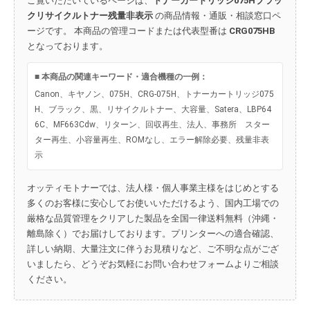
ご覧いただいているページは、
トナーカートリッジ075Hブラッ
クリサイクルトナー残量非表示
の商品情報・通販・相談窓口ペ
ージです。 本商品の管理コードまたは代表型番は
CRG075HB
となっております。
■ 本商品の関連キーワード・適合機種の一例：
Canon、キヤノン、075H、CRG-075H、トナーカートリッジ075
H、ブラック、黒、リサイクルトナー、大容量、Satera、LBP64
6C、MF663Cdw、リターン、回収再生、法人、事務所 スター
ター再生、小容量再生、ROMなし、エラー解除必要、残量非表
示
オッティモトナーでは、法人様・個人事業主様をはじめとする
多くのお客様に安心してお使いいただけるよう、国内工場での
厳格な品質管理をクリアした製品を全国一律送料無料（沖縄・
離島除く）でお届けしております。プリンターへの適合確認、
詳しい納期、大量注文に伴うお見積りなど、ご不明な点がござ
いましたら、どうぞお気軽にお問い合わせフォームよりご相談
ください。