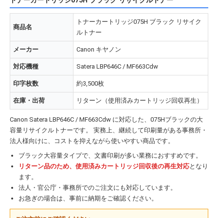
トナーカートリッジ075H ブラック リサイク
商品名
ルトナー
メーカー
Canon キヤノン
対応機種
Satera LBP646C / MF663Cdw
印字枚数
約3,500枚
在庫・出荷
リターン（使用済みカートリッジ回収再生）
Canon Satera LBP646C / MF663Cdw に対応した、075Hブラックの大
容量リサイクルトナーです。 実務上、継続して印刷量がある事務所・
法人様向けに、コストを抑えながら使いやすい商品です。
ブラック大容量タイプで、文書印刷が多い業務におすすめです。
リターン品のため、使用済みカートリッジ回収後の再生対応
となり
ます。
法人・官公庁・事務所でのご注文にも対応しています。
お急ぎの場合は、事前に納期をご確認ください。