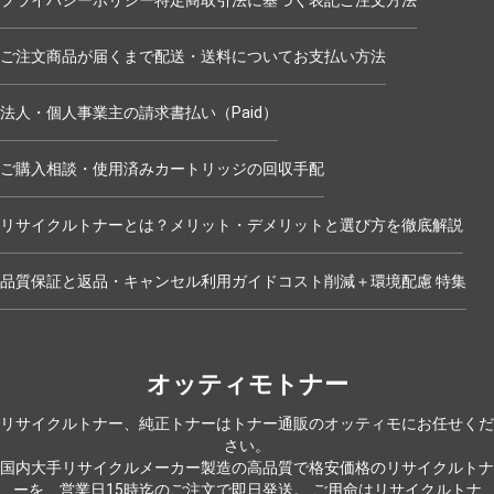
プライバシーポリシー
特定商取引法に基づく表記
ご注文方法
ご注文商品が届くまで
配送・送料について
お支払い方法
法人・個人事業主の請求書払い（Paid）
ご購入相談・使用済みカートリッジの回収手配
リサイクルトナーとは？メリット・デメリットと選び方を徹底解説
品質保証と返品・キャンセル
利用ガイド
コスト削減＋環境配慮 特集
オッティモトナー
リサイクルトナー、純正トナーはトナー通販のオッティモにお任せくだ
さい。
国内大手リサイクルメーカー製造の高品質で格安価格のリサイクルトナ
ーを、営業日15時迄のご注文で即日発送。
ご用命はリサイクルトナ