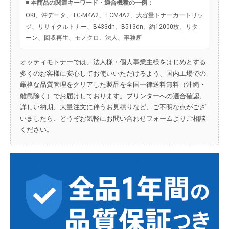
■ 本商品の関連キーワード・適合機種の一例：
OKI、沖データ、TC-M4A2、TCM4A2、大容量トナーカートリッ
ジ、リサイクルトナー、B433dn、B513dn、約12000枚、リタ
ーン、回収再生、モノクロ、法人、事務所
オッティモトナーでは、法人様・個人事業主様をはじめとする
多くのお客様に安心してお使いいただけるよう、国内工場での
厳格な品質管理をクリアした製品を全国一律送料無料（沖縄・
離島除く）でお届けしております。プリンターへの適合確認、
詳しい納期、大量注文に伴うお見積りなど、ご不明な点がござ
いましたら、どうぞお気軽にお問い合わせフォームよりご相談
ください。