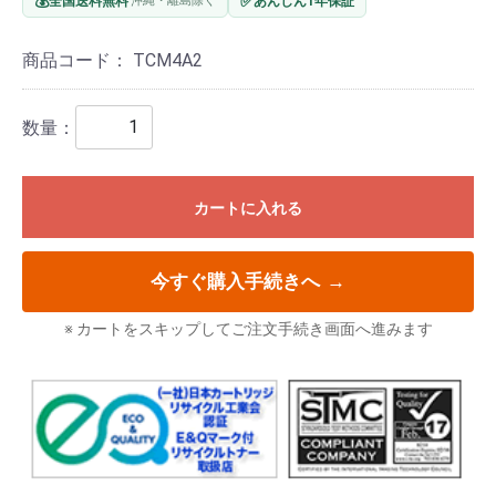
💰
✅
全国送料無料
沖縄・離島除く
あんしん1年保証
商品コード：
TCM4A2
数量：
カートに入れる
今すぐ購入手続きへ
→
※ カートをスキップしてご注文手続き画面へ進みます