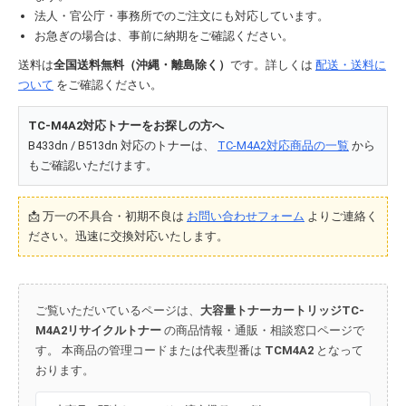
法人・官公庁・事務所でのご注文にも対応しています。
お急ぎの場合は、事前に納期をご確認ください。
送料は
全国送料無料（沖縄・離島除く）
です。詳しくは
配送・送料に
ついて
をご確認ください。
TC-M4A2対応トナーをお探しの方へ
B433dn / B513dn 対応のトナーは、
TC-M4A2対応商品の一覧
から
もご確認いただけます。
📩 万一の不具合・初期不良は
お問い合わせフォーム
よりご連絡く
ださい。迅速に交換対応いたします。
ご覧いただいているページは、
大容量トナーカートリッジTC-
M4A2リサイクルトナー
の商品情報・通販・相談窓口ページで
す。 本商品の管理コードまたは代表型番は
TCM4A2
となって
おります。