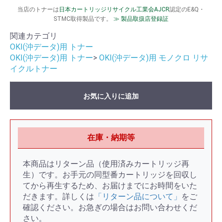
当店のトナーは
日本カートリッジリサイクル工業会AJCR
認定のE&Q・
STMC取得製品です。
≫ 製品取扱店登録証
関連カテゴリ
OKI(沖データ)用 トナー
OKI(沖データ)用 トナー
>
OKI(沖データ)用 モノクロ リサ
イクルトナー
お気に入りに追加
在庫・納期等
本商品はリターン品（使用済みカートリッジ再
生）です。お手元の同型番カートリッジを回収し
てから再生するため、お届けまでにお時間をいた
だきます。詳しくは
「リターン品について」
をご
確認ください。お急ぎの場合はお問い合わせくだ
さい。